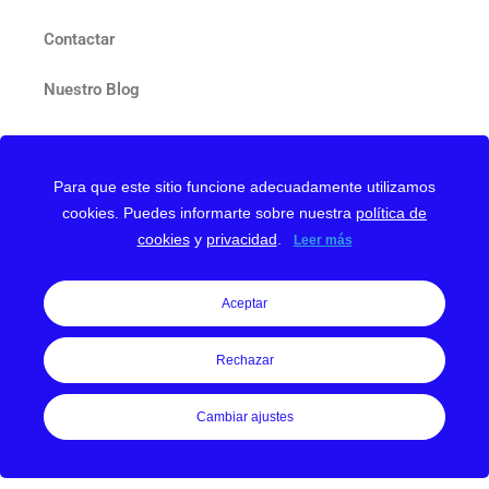
Contactar
Nuestro Blog
Para que este sitio funcione adecuadamente utilizamos
cookies. Puedes informarte sobre nuestra
política de
Web protegida con reCAPTCHA y Google
Privacy Policy
y
cookies
y
privacidad
.
Leer más
Terms of Service
Política de Privacidad
Política de Cookies
Aceptar
Aviso Legal
Rechazar
Cambiar ajustes