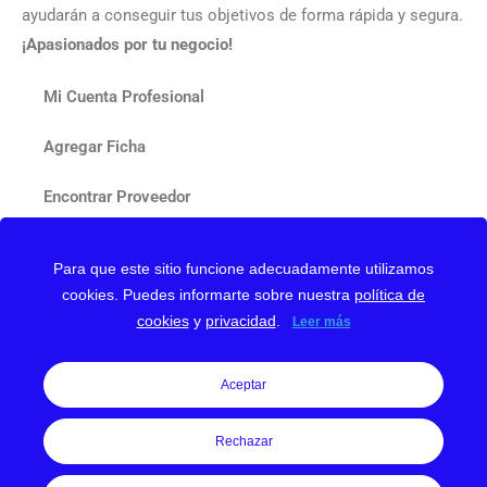
ayudarán a conseguir tus objetivos de forma rápida y segura.
¡Apasionados por tu negocio!
Mi Cuenta Profesional
Agregar Ficha
Encontrar Proveedor
Contactar
Para que este sitio funcione adecuadamente utilizamos
cookies. Puedes informarte sobre nuestra
política de
Nuestro Blog
cookies
y
privacidad
.
Leer más
Aceptar
Rechazar
Web protegida con reCAPTCHA y Google
Privacy Policy
y
Terms of Service