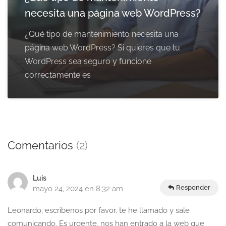
necesita una página web WordPress?
¿Qué tipo de mantenimiento necesita una
página web WordPress? Si quieres que tu
WordPress sea seguro y funcione
correctamente es
Comentarios
(2)
Luis
Responder
mayo 24, 2024 en 8:32 am
Leonardo, escríbenos por favor. te he llamado y sale
comunicando. Es urgente, nos han entrado a la web que