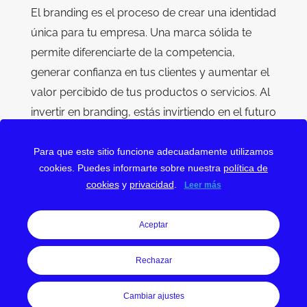
El branding es el proceso de crear una identidad
única para tu empresa. Una marca sólida te
permite diferenciarte de la competencia,
generar confianza en tus clientes y aumentar el
valor percibido de tus productos o servicios. Al
invertir en branding, estás invirtiendo en el futuro
de tu negocio.
Para que este sitio funcione adecuadamente utilizamos
¿Estás buscando una agencia de branding para
cookies. Puedes informarte sobre nuestra
política de
impulsar tu marca? En esta sección encontrarás
cookies
y
privacidad
.
Leer más
una lista de agencias especializadas en crear
marcas memorables.
¡Contacta con ellas para
Aceptar
solicitar un presupuesto y comenzar tu
Rechazar
proyecto!
Cambiar ajustes