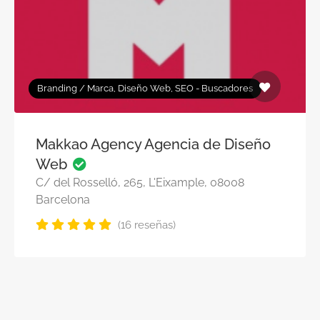
Branding / Marca, Diseño Web, SEO - Buscadores
Makkao Agency Agencia de Diseño
Web
C/ del Rosselló, 265, L'Eixample, 08008
Barcelona
(16 reseñas)