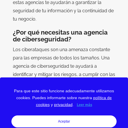
estas agencias te ayudarán a garantizar la
seguridad de tu información y la continuidad de
tu negocio.
¿Por qué necesitas una agencia
de ciberseguridad?
Los ciberataques son una amenaza constante
para las empresas de todos los tamaños. Una
agencia de ciberseguridad te ayudará a
identificar y mitigar los riesgos, a cumplir con las
normativas de seguridad y a responder de
manera efectiva ante incidentes de seguridad.
Para que este sitio funcione adecuadamente utilizamos
cookies. Puedes informarte sobre nuestra
política de
¿Buscas una agencia de ciberseguridad de
cookies
y
privacidad
.
Leer más
confianza? En esta sección encontrarás una lista
de empresas especializadas en proteger tus
Aceptar