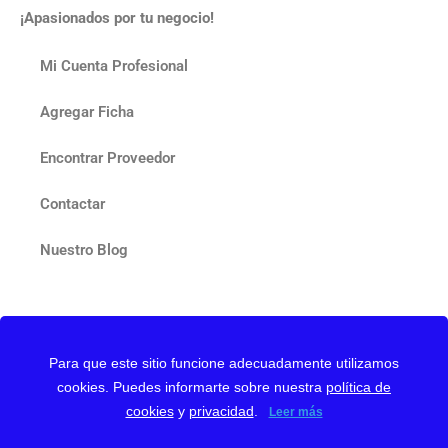
¡Apasionados por tu negocio!
Mi Cuenta Profesional
Agregar Ficha
Encontrar Proveedor
Contactar
Nuestro Blog
Para que este sitio funcione adecuadamente utilizamos
Web protegida con reCAPTCHA y Google
Privacy Policy
y
cookies. Puedes informarte sobre nuestra
política de
cookies
y
privacidad
.
Terms of Service
Leer más
Política de Privacidad
Política de Cookies