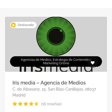
Destacado
Agencias de Medios, Estrategia de Contenidos,
Marketing Online
Iris media – Agencia de Medios
C. de Albasanz, 15, San Blas-Canillejas, 28037
Madrid
(16 reseñas)