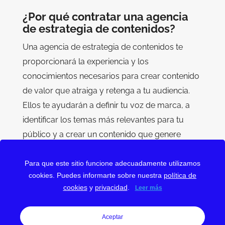
¿Por qué contratar una agencia
de estrategia de contenidos?
Una agencia de estrategia de contenidos te
proporcionará la experiencia y los
conocimientos necesarios para crear contenido
de valor que atraiga y retenga a tu audiencia.
Ellos te ayudarán a definir tu voz de marca, a
identificar los temas más relevantes para tu
público y a crear un contenido que genere
engagement y conversiones.
Para que este sitio funcione adecuadamente utilizamos
¿Estás buscando una agencia de estrategia de
cookies. Puedes informarte sobre nuestra
política de
contenidos para impulsar tu negocio? En esta
cookies
y
privacidad
.
Leer más
sección encontrarás una lista de empresas
especializadas en crear contenido de calidad.
Aceptar