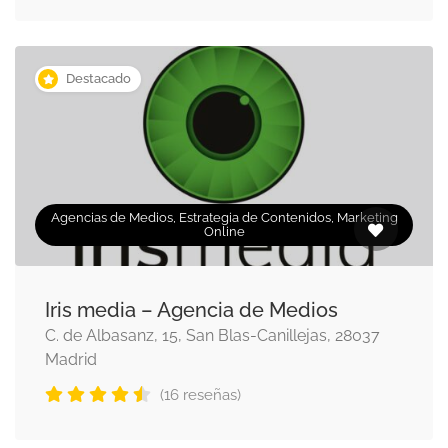
Destacado
Agencias de Medios, Estrategia de Contenidos, Marketing
Online
Iris media – Agencia de Medios
C. de Albasanz, 15, San Blas-Canillejas, 28037
Madrid
(16 reseñas)