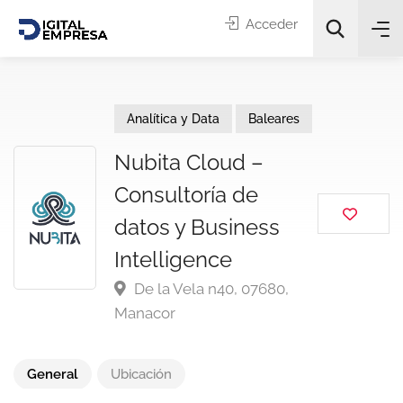
Acceder
Analítica y Data
Baleares
Nubita Cloud –
Consultoría de
Categorías
datos y Business
Intelligence
Buscar
De la Vela n40, 07680,
Manacor
General
Ubicación