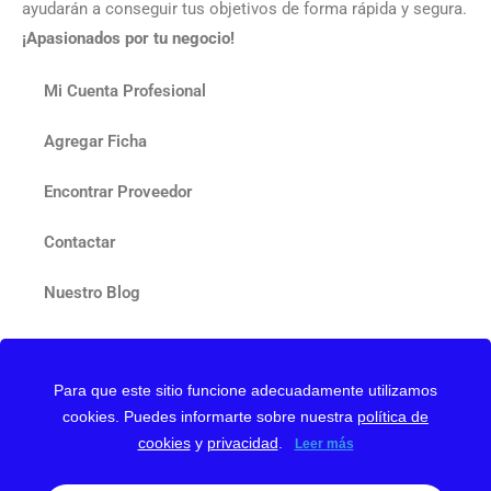
ayudarán a conseguir tus objetivos de forma rápida y segura.
¡Apasionados por tu negocio!
Mi Cuenta Profesional
Agregar Ficha
Encontrar Proveedor
Contactar
Nuestro Blog
Para que este sitio funcione adecuadamente utilizamos
cookies. Puedes informarte sobre nuestra
política de
Web protegida con reCAPTCHA y Google
Privacy Policy
y
cookies
y
privacidad
.
Leer más
Terms of Service