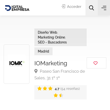
Acceder
Diseño Web
,
Marketing Online
,
SEO - Buscadores
Madrid
Categorías
IOMarketing
Paseo San Francisco de
Buscar
Sales, 31 1º 1ª
4.7
(54 reseñas)