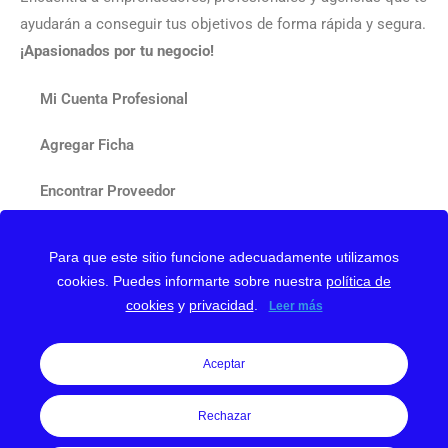
ayudarán a conseguir tus objetivos de forma rápida y segura.
¡Apasionados por tu negocio!
Mi Cuenta Profesional
Agregar Ficha
Encontrar Proveedor
Contactar
Para que este sitio funcione adecuadamente utilizamos
cookies. Puedes informarte sobre nuestra
política de
Nuestro Blog
cookies
y
privacidad
.
Leer más
Aceptar
Rechazar
Web protegida con reCAPTCHA y Google
Privacy Policy
y
Terms of Service