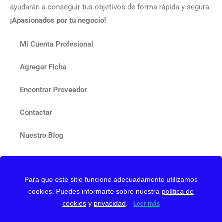
ayudarán a conseguir tus objetivos de forma rápida y segura.
¡Apasionados por tu negocio!
Mi Cuenta Profesional
Agregar Ficha
Encontrar Proveedor
Contactar
Nuestro Blog
Para que este sitio funcione adecuadamente utilizamos
cookies. Puedes informarte sobre nuestra
política de
Web protegida con reCAPTCHA y Google
Privacy Policy
y
cookies
y
privacidad
.
Leer más
Terms of Service