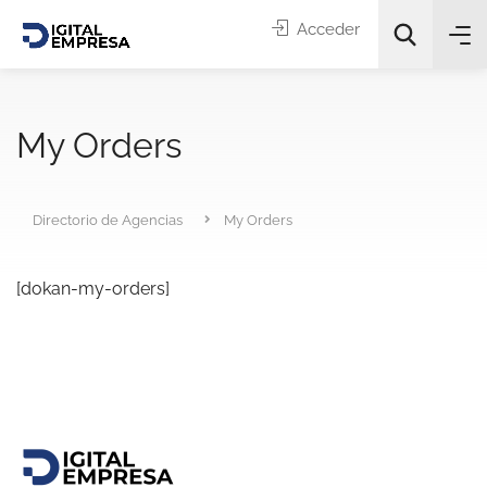
Acceder
My Orders
Directorio de Agencias
My Orders
Categorías
[dokan-my-orders]
Buscar