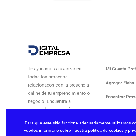
Te ayudamos a avanzar en
Mi Cuenta Prof
todos los procesos
Agregar Ficha
relacionados con la presencia
online de tu emprendimiento o
Encontrar Prov
negocio. Encuentra a
emprendedores, profesionales y
Contactar
agencias que te ayudarán a
Para que este sitio funcione adecuadamente utilizamos co
Nuestro Blog
conseguir tus objetivos de
Puedes informarte sobre nuestra
política de cookies
y
priv
forma rápida y segura.