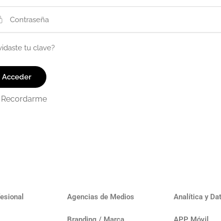
vidaste tu clave?
Recordarme
esional
Agencias de Medios
Analítica y Da
Branding / Marca
APP Móvil